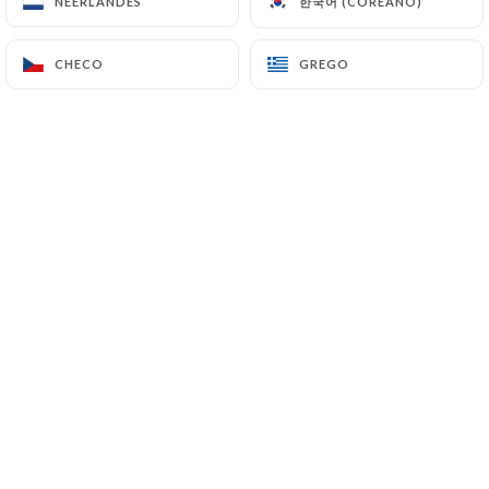
한국어 (COREANO)
한국어 (COREANO)
NEERLANDÊS
NEERLANDÊS
PT
MENU
CHECO
CHECO
GREGO
GREGO
/
PÁGINA INICIAL
NOTRE SECOND RESTAURANT
NOTRE SECOND
RESTAURANT