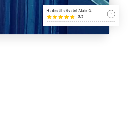
Hodnotil uživatel Alain O.
5/5
te
oureux de la
Corse
, vous font