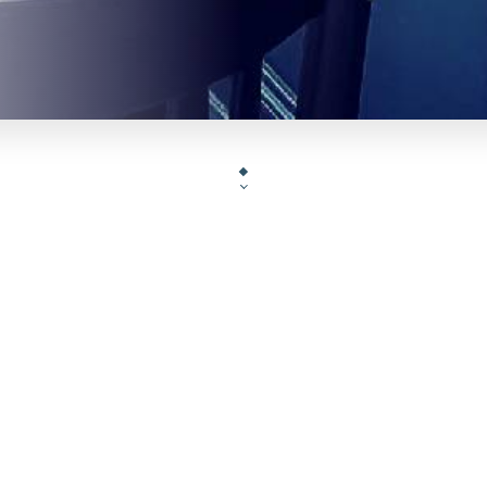
e Pinzutu Neuilly vous accueille 7 jours / 7 tou
l’année …
Gérard, originaire de Balagne et Alexandre, un am