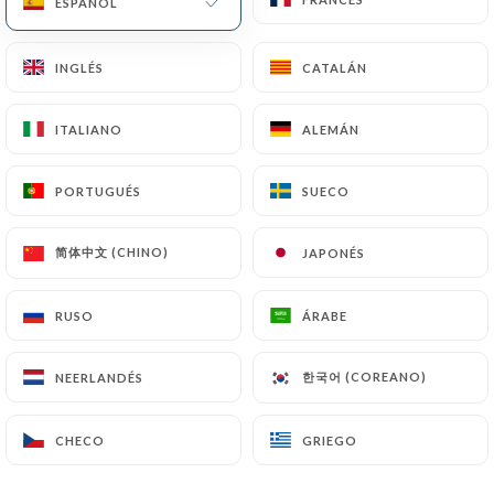
ESPAÑOL
ESPAÑOL
https://pinzutu.fr
por la ley, en particular en
materia de conservación o archivo de documentos.
INGLÉS
INGLÉS
CATALÁN
CATALÁN
Por último, los Usuarios de
https://pinzutu.fr
pueden presentar una reclamación ante las
ITALIANO
ITALIANO
ALEMÁN
ALEMÁN
autoridades de control, y en particular ante la CNIL
(
https://www.cnil.fr/fr/plaintes
).
PORTUGUÉS
PORTUGUÉS
SUECO
SUECO
7.4 No comunicación de los datos personales
https://pinzutu.fr
se abstiene de tratar, alojar o
简体中文 (CHINO)
简体中文 (CHINO)
JAPONÉS
JAPONÉS
transferir la Información recogida de sus Clientes a
un país situado fuera de la Unión Europea o
RUSO
RUSO
ÁRABE
ÁRABE
reconocido como «no adecuado» por la Comisión
Europea sin informar previamente al cliente. No
한국어 (COREANO)
한국어 (COREANO)
NEERLANDÉS
NEERLANDÉS
obstante,
https://pinzutu.fr
sigue siendo libre de
elegir a sus subcontratistas técnicos y
CHECO
CHECO
GRIEGO
GRIEGO
comerciales, siempre y cuando presenten las
garantías suficientes con respecto a las exigencias