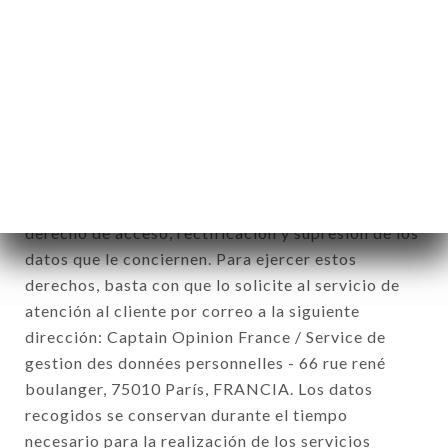
comerciales relativas a la marca PINZUTU. Los
datos recogidos podrán ser tratados por el
conjunto de las filiales y subfiliales de la sociedad.
De conformidad con la ley Informática y Libertad
del 6 de enero de 1978 y modificada en 2004, así
como con el Reglamento sobre la protección de los
datos personales (RGPD), usted dispone de un
derecho de acceso, rectificación y supresión de los
datos que le conciernen. Para ejercer estos
derechos, basta con que lo solicite al servicio de
atención al cliente por correo a la siguiente
dirección: Captain Opinion France / Service de
gestion des données personnelles - 66 rue rené
boulanger, 75010 París, FRANCIA. Los datos
recogidos se conservan durante el tiempo
necesario para la realización de los servicios