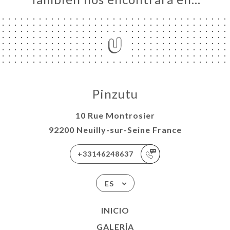
E
ND
URANT
 A
RTER
Pinzutu
ACTO
10 Rue Montrosier
92200 Neuilly-sur-Seine France
+33146248637
ES
INICIO
GALERÍA