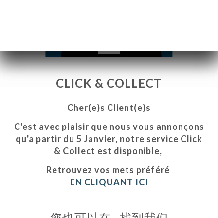
CLICK & COLLECT
Cher(e)s Client(e)s
C'est avec plaisir que nous vous annonçons
qu'a partir du 5 Janvier, notre service Click
& Collect est disponible,
页
Retrouvez vos mets préféré
订
EN CLIQUANT ICI
库
价
您也可以在…找到我们
单