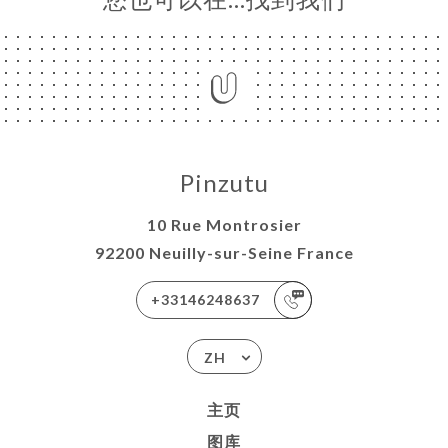
E
ND
URANT
 A
RTER
系人
Pinzutu
10 Rue Montrosier
92200 Neuilly-sur-Seine France
+33146248637
ZH
主页
图库