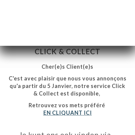
CLICK & COLLECT
Cher(e)s Client(e)s
C'est avec plaisir que nous vous annonçons
qu'a partir du 5 Janvier, notre service Click
& Collect est disponible,
ME
Retrouvez vos mets préféré
EN CLIQUANT ICI
VEREN
ERIJ
IEW
Je kunt ons ook vinden via…