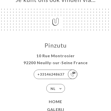
NU
E
ND
URANT
 A
RTER
Pinzutu
TACT
10 Rue Montrosier
92200 Neuilly-sur-Seine France
+33146248637
NL
HOME
GALERIJ