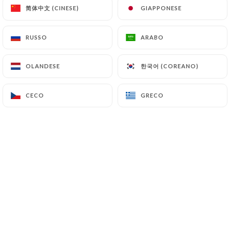
Le Pinzutu Neuilly vous accueille 7
简体中文 (CINESE)
简体中文 (CINESE)
GIAPPONESE
GIAPPONESE
jours / 7 toute l’année …
RUSSO
RUSSO
ARABO
ARABO
한국어 (COREANO)
한국어 (COREANO)
OLANDESE
OLANDESE
Chi siamo?
CECO
CECO
GRECO
GRECO
Gérard, originaire de Balagne et
Alexandre, un amoureux de la
Corse
,
vous font découvrir une cuisine du
terroir inventive aux saveurs et à
l'accent de l'Ile de beauté, dans un lieu
élégant, convivial et chaleureux.
֎֎֎֎֎֎֎֎֎