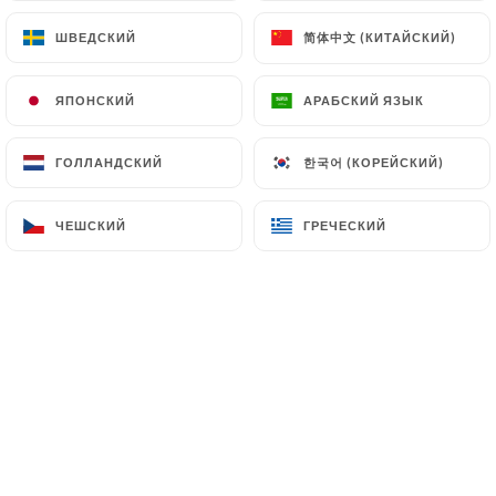
Le Pinzutu Neuilly vous accueille 7
jours / 7 toute l’année …
简体中文 (КИТАЙСКИЙ)
简体中文 (КИТАЙСКИЙ)
ШВЕДСКИЙ
ШВЕДСКИЙ
ЯПОНСКИЙ
ЯПОНСКИЙ
АРАБСКИЙ ЯЗЫК
АРАБСКИЙ ЯЗЫК
Кто мы?
한국어 (КОРЕЙСКИЙ)
한국어 (КОРЕЙСКИЙ)
ГОЛЛАНДСКИЙ
ГОЛЛАНДСКИЙ
ЧЕШСКИЙ
ЧЕШСКИЙ
ГРЕЧЕСКИЙ
ГРЕЧЕСКИЙ
Gérard, originaire de Balagne et
Alexandre, un amoureux de la
Corse
,
vous font découvrir une cuisine du
terroir inventive aux saveurs et à
l'accent de l'Ile de beauté, dans un lieu
élégant, convivial et chaleureux.
֎֎֎֎֎֎֎֎֎