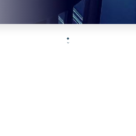
e Pinzutu Neuilly vous accueille 7 jours / 7 tou
l’année …
Gérard, originaire de Balagne et Alexandre, un am
découvrir une cuisine du terroir inventive aux save