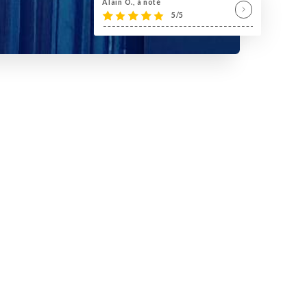
Alain O., à noté
5/5
te
oureux de la
Corse
, vous font
urs et à l'accent de l'Ile de