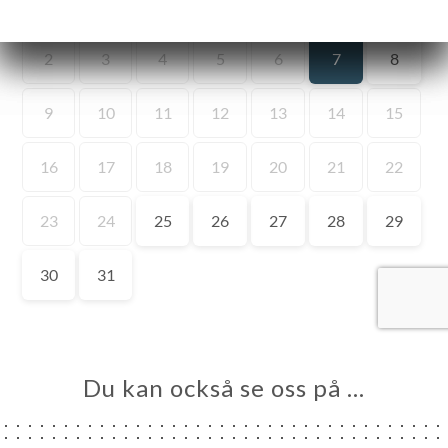
EM
KA
LERI
ÖMEN
NY
E
ND
URANT
 A
RTER
TAKT
Du kan också se oss på …