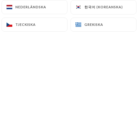
한국어 (KOREANSKA)
한국어 (KOREANSKA)
NEDERLÄNDSKA
NEDERLÄNDSKA
SV
MENY
TJECKISKA
TJECKISKA
GREKISKA
GREKISKA
/
HEM
BOKNING
Bokning