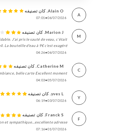
Alain O. كان تصنيفه
A
07:01
•
06/07/2026
Marion J. كان تصنيفه
M
dable. J'ai pris le sauté de veau, c'était
l. La bouteille d'eau à 9€ c'est exagéré.
04:26
•
06/07/2026
Catherine M. كان تصنيفه
C
 ambiance, belle carte Excellent moment
04:03
•
05/07/2026
yves L. كان تصنيفه
5
Y
06:19
•
03/07/2026
Franck S. كان تصنيفه
F
bon et sympathique…excellente adresse
07:16
•
01/07/2026