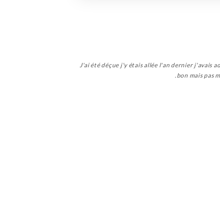
J'ai été déçue j'y étais allée l'an dernier j'avais 
bon mais pas me