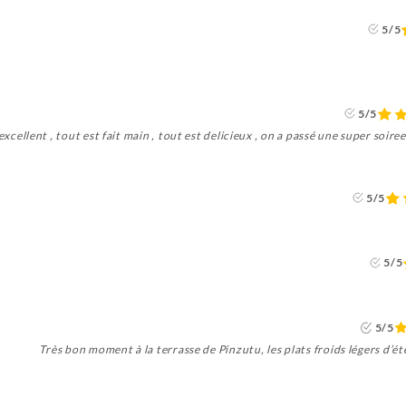
5/5
5/5
excellent , tout est fait main , tout est delicieux , on a passé une super soiree ,
5/5
5/5
5/5
Très bon moment à la terrasse de Pinzutu, les plats froids légers d’été