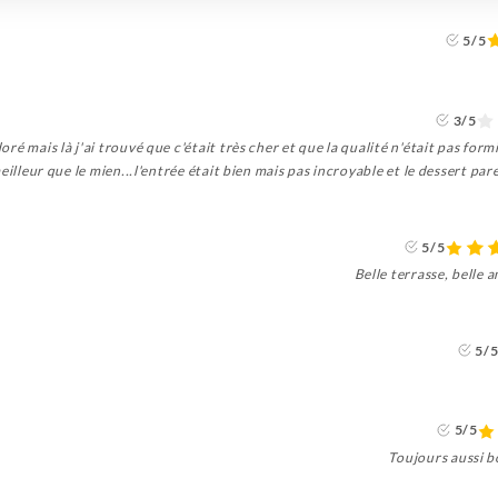
5/5
3/5
adoré mais là j'ai trouvé que c'était très cher et que la qualité n'était pas formi
illeur que le mien...l'entrée était bien mais pas incroyable et le dessert parei
5/5
Belle terrasse, belle
5/
5/5
Toujours aussi 